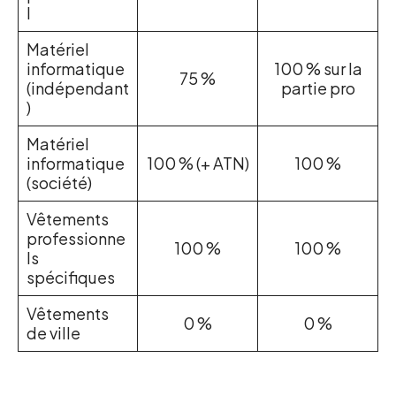
l
Matériel
informatique
100 % sur la
75 %
(indépendant
partie pro
)
Matériel
informatique
100 % (+ ATN)
100 %
(société)
Vêtements
professionne
100 %
100 %
ls
spécifiques
Vêtements
0 %
0 %
de ville