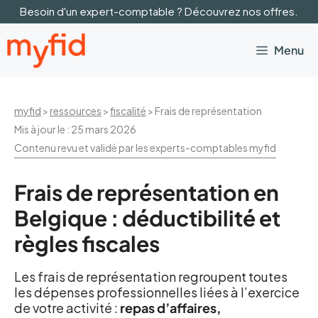
Aller
Besoin d'un expert-comptable ? Découvrez nos offres.
au
contenu
Menu
myfid
>
ressources
>
fiscalité
>
Frais de représentation
Mis à jour le :
25 mars 2026
Contenu revu et validé par les experts-comptables myfid
Frais de représentation en
Belgique : déductibilité et
règles fiscales
Les frais de représentation regroupent toutes
les dépenses professionnelles liées à l’exercice
de votre activité :
repas d’affaires,