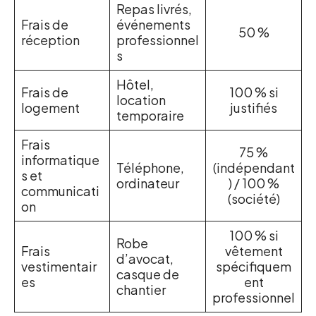
Repas livrés,
Frais de
événements
50 %
réception
professionnel
s
Hôtel,
Frais de
100 % si
location
logement
justifiés
temporaire
Frais
75 %
informatique
Téléphone,
(indépendant
s et
ordinateur
) / 100 %
communicati
(société)
on
100 % si
Robe
Frais
vêtement
d’avocat,
vestimentair
spécifiquem
casque de
es
ent
chantier
professionnel