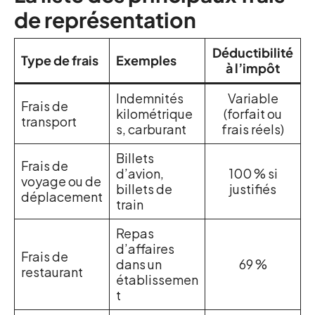
de représentation
Déductibilité
Type de frais
Exemples
à l’impôt
Indemnités
Variable
Frais de
kilométrique
(forfait ou
transport
s, carburant
frais réels)
Billets
Frais de
d’avion,
100 % si
voyage ou de
billets de
justifiés
déplacement
train
Repas
d’affaires
Frais de
dans un
69 %
restaurant
établissemen
t