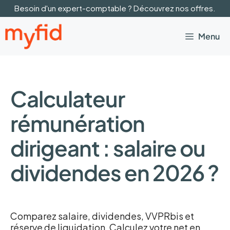
Aller
Besoin d'un expert-comptable ? Découvrez nos offres.
au
contenu
Menu
Calculateur
rémunération
dirigeant : salaire ou
dividendes en 2026 ?
Comparez salaire, dividendes, VVPRbis et
réserve de liquidation. Calculez votre net en