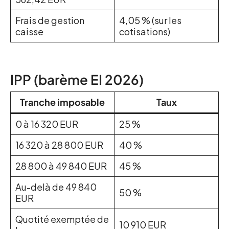
Frais de gestion
4,05 % (sur les
caisse
cotisations)
IPP (barème EI 2026)
Tranche imposable
Taux
0 à 16 320 EUR
25 %
16 320 à 28 800 EUR
40 %
28 800 à 49 840 EUR
45 %
Au-delà de 49 840
50 %
EUR
Quotité exemptée de
10 910 EUR