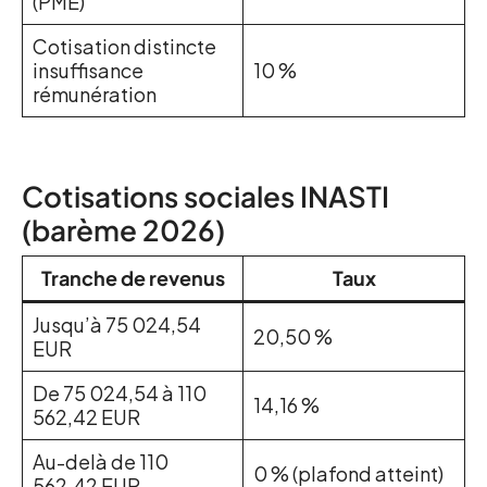
(PME)
Cotisation distincte
insuffisance
10 %
rémunération
Cotisations sociales INASTI
(barème 2026)
Tranche de revenus
Taux
Jusqu’à 75 024,54
20,50 %
EUR
De 75 024,54 à 110
14,16 %
562,42 EUR
Au-delà de 110
0 % (plafond atteint)
562,42 EUR