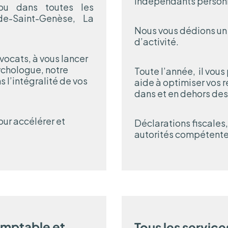
indépendants personn
 ou dans toutes les
e-Saint-Genèse, La
Nous vous dédions un 
d’activité.
vocats, à vous lancer
chologue, notre
Toute l’année, il vous
l’intégralité de vos
aide à optimiser vos r
dans et en dehors des
ur accélérer et
Déclarations fiscales,
autorités compétentes
omptable et
Tous les servic