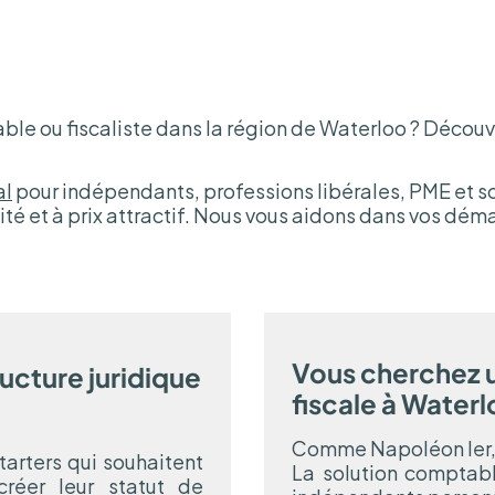
le ou fiscaliste dans la région de Waterloo ? Découv
al
pour indépendants, professions libérales, PME et so
ité et à prix attractif. Nous vous aidons dans vos dé
Vous cherchez 
ructure juridique
fiscale à Water
Comme Napoléon Ier, v
starters qui souhaitent
La solution comptable
créer leur statut de