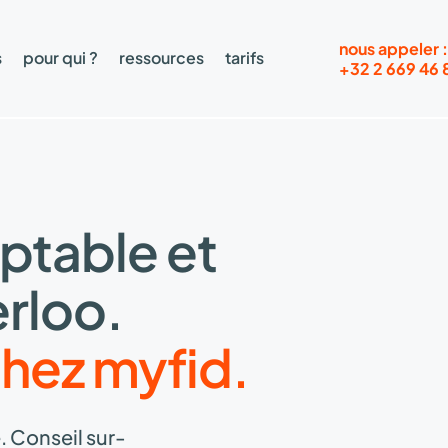
nous appeler :
s
pour qui ?
ressources
tarifs
+32 2 669 46 
ptable et
erloo.
hez myfid.
 Conseil sur-