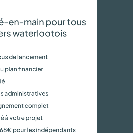
lé-en-main pour tous
ters waterlootois
us de lancement
u plan financier
ié
ns administratives
nement complet
é à votre projet
e 68€ pour les indépendants