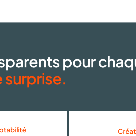
nsparents pour chaqu
 surprise.
ptabilité
Créat