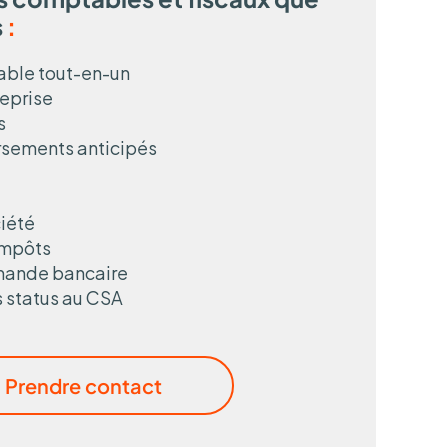
s
:
ble tout-en-un
reprise
s
rsements anticipés
iété
impôts
mande bancaire
 status au CSA
Prendre contact