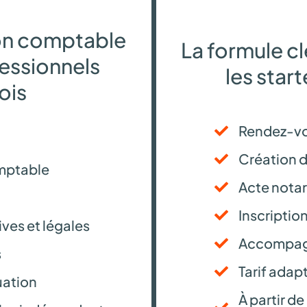
ion comptable
La formule c
fessionnels
les star
ois
Rendez-vo
Création d
ptable
Acte notar
Inscriptio
ves et légales
Accompag
s
Tarif adapt
uation
À partir d