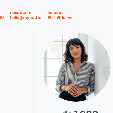
nous écrire :
horaires :
80
hello@myfid.be
9h-19h lu-ve